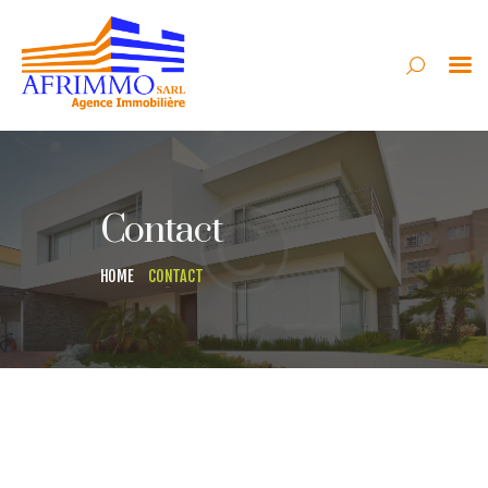
AFRIMMO
VENTE
Contact
LOCATION
SYNDIC
HOME
CONTACT
GESTION
CONSTRUCTION
CONTACT